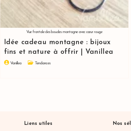
Vue frontale des boucles montagne avec cœur rouge
Idée cadeau montagne : bijoux
fins et nature à offrir | Vanillea
Auteur/autrice
Post
Vanillea
Tendances
de
category:
la
publication :
Liens utiles
Nos sél