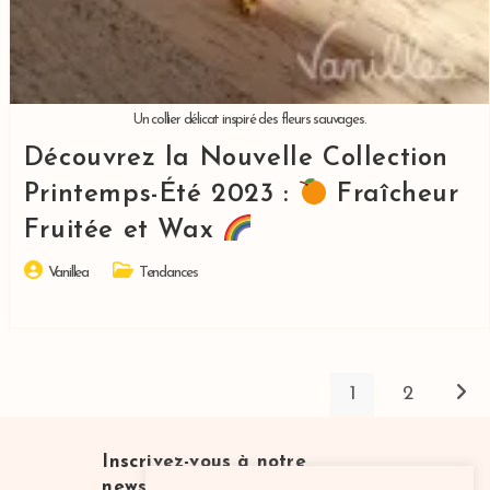
Un collier délicat inspiré des fleurs sauvages.
Découvrez la Nouvelle Collection
Printemps-Été 2023 :
Fraîcheur
Fruitée et Wax
Auteur/autrice
Post
Vanillea
Tendances
de
category:
la
publication :
1
2
Aller 
Inscrivez-vous à notre
newsletter