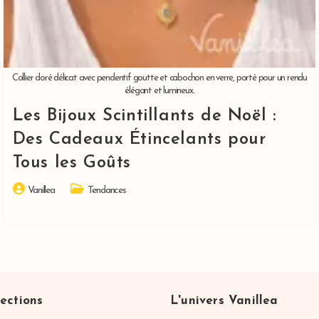
Collier doré délicat avec pendentif goutte et cabochon en verre, porté pour un rendu
élégant et lumineux.
Les Bijoux Scintillants de Noël :
Des Cadeaux Étincelants pour
Tous les Goûts
Auteur/autrice
Post
Vanillea
Tendances
de
category:
la
publication :
ections
L'univers Vanillea