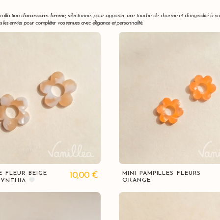
ollection d’
accessoires femme
, sélectionnés pour apporter une touche de charme et d’originalité à vo
s les envies pour compléter vos tenues avec élégance et personnalité.
Vue rapide
Vue rapide
E FLEUR BEIGE
MINI PAMPILLES FLEURS
10,00
€
ORANGE
CYNTHIA