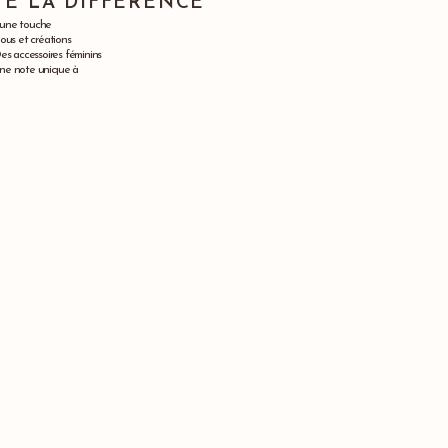
TE LA DIFFÉRENCE
 une touche
ous et créations
es accessoires féminins
 une note unique à