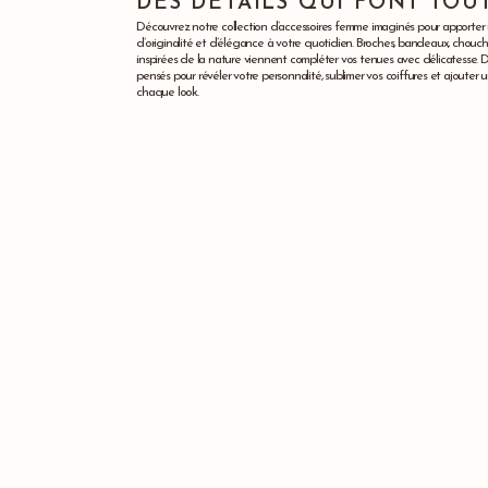
DES DÉTAILS QUI FONT TOU
Découvrez notre collection d’accessoires femme imaginés pour apporter
d’originalité et d’élégance à votre quotidien. Broches, bandeaux, chouch
inspirées de la nature viennent compléter vos tenues avec délicatesse. D
pensés pour révéler votre personnalité, sublimer vos coiffures et ajouter
chaque look.