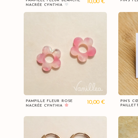
PAMPILLE FLEUR BLANCHE
PIN’S F
10,00
€
NACRÉE CYNTHIA
Vue rapide
PAMPILLE FLEUR ROSE
PIN’S 
10,00
€
PAILLET
NACRÉE CYNTHIA