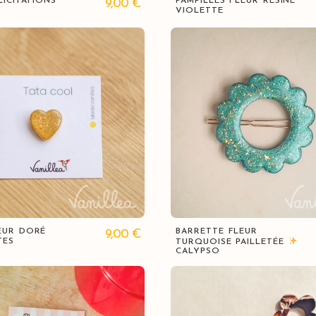
ÉLICITATIONS
PAMPILLES FLEUR RÉSINE
9,00
€
VIOLETTE
Vue rapide
Vue rapide
CŒUR DORÉ
BARRETTE FLEUR
9,00
€
TES
TURQUOISE PAILLETÉE
CALYPSO