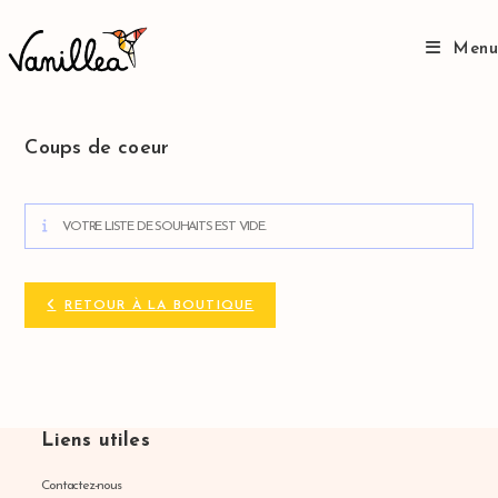
Skip
to
content
Menu
Coups de coeur
VOTRE LISTE DE SOUHAITS EST VIDE.
RETOUR À LA BOUTIQUE
Liens utiles
Contactez-nous