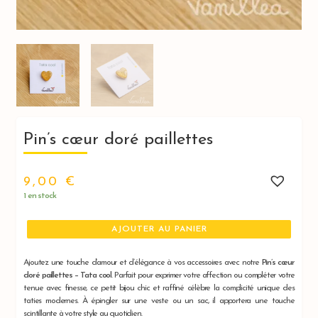
Pin’s cœur doré paillettes
9,00
€
1 en stock
quantité
AJOUTER AU PANIER
de
Pin’s
cœur
Ajoutez une touche d’amour et d’élégance à vos accessoires avec notre
Pin’s cœur
doré
doré paillettes – Tata cool
. Parfait pour exprimer votre affection ou compléter votre
paillettes
tenue avec finesse, ce petit bijou chic et raffiné célèbre la complicité unique des
taties modernes. À épingler sur une veste ou un sac, il apportera une touche
scintillante à votre style au quotidien.