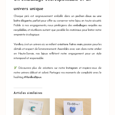
univers unique
Chaque pin’s est soigneusement emballé dans un
pochon doux ou une
boîte élégante
, parfait pour offrir ou conserver votre bijou en toute sécurité.
Fidèle à nos engagements, nous privilégions des
emballages recyclés ou
recyclables
, et réutilisons autant que possible les matériaux pour limiter notre
empreinte écologique.
Vanillea, c’est un univers où se mêlent
créations faites main
, passion pour les
détails et respect de l’environnement. Assemblés avec soin dans notre atelier
en Haute-Savoie, nos bijoux reflètent notre engagement pour un style
intemporel et responsable.
Découvrez plus de créations sur notre
Instagram
et inspirez-vous de
notre univers délicat et coloré. Partagez vos moments de complicité avec le
hashtag
#VanilleaBijoux
Articles similaires