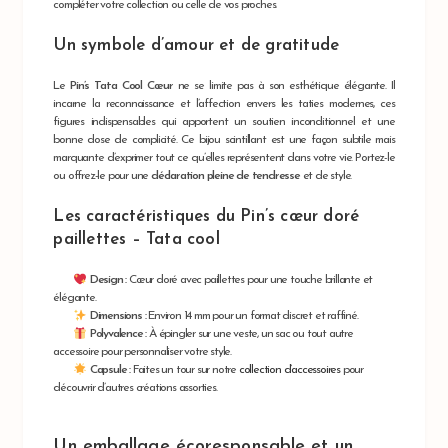
compléter votre collection ou celle de vos proches.
Un symbole d’amour et de gratitude
Le
Pin’s Tata Cool Cœur
ne se limite pas à son esthétique élégante. Il
incarne la reconnaissance et l’affection envers les taties modernes, ces
figures indispensables qui apportent un soutien inconditionnel et une
bonne dose de complicité. Ce bijou scintillant est une façon subtile mais
marquante d’exprimer tout ce qu’elles représentent dans votre vie. Portez-le
ou offrez-le pour une
déclaration pleine de tendresse
et de style.
Les caractéristiques du Pin’s cœur doré
paillettes – Tata cool
Design :
Cœur doré avec paillettes pour une touche brillante et
élégante.
Dimensions :
Environ 14 mm pour un format discret et raffiné.
Polyvalence :
À épingler sur une veste, un sac ou tout autre
accessoire pour personnaliser votre style.
Capsule :
Faites un tour sur notre
collection d’accessoires
pour
découvrir d’autres créations assorties.
Un emballage écoresponsable et un