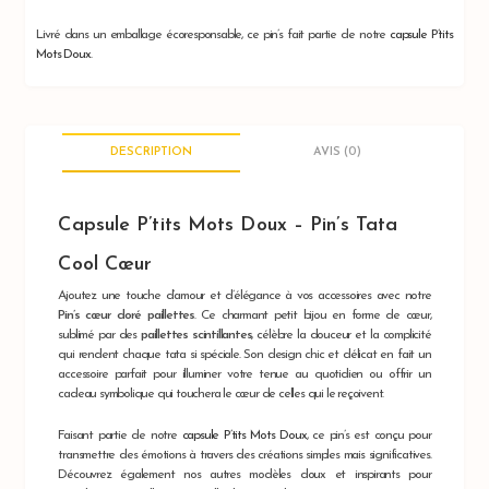
Livré dans un emballage écoresponsable, ce pin’s fait partie de notre
capsule P’tits
Mots Doux
DESCRIPTION
AVIS (0)
Capsule P’tits Mots Doux – Pin’s Tata
Cool Cœur
Ajoutez une touche d’amour et d’élégance à vos accessoires avec notre
Pin’s cœur doré paillettes
. Ce charmant petit bijou en forme de cœur,
sublimé par des
paillettes scintillantes
, célèbre la douceur et la complicité
qui rendent chaque tata si spéciale. Son design chic et délicat en fait un
accessoire parfait pour illuminer votre tenue au quotidien ou offrir un
cadeau symbolique qui touchera le cœur de celles qui le reçoivent.
Faisant partie de notre
capsule P’tits Mots Doux
, ce pin’s est conçu pour
transmettre des émotions à travers des créations simples mais significatives.
Découvrez également nos autres modèles doux et inspirants pour