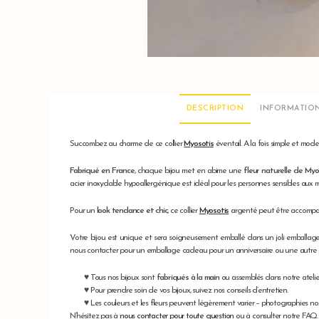
DESCRIPTION
INFORMATIO
Succombez au charme de ce collier
Myosotis
éventail. A la fois simple et mod
Fabriqué en France
, chaque bijou met en abime une
fleur naturelle de My
acier inoxydable hypoallergénique est idéal pour les personnes sensibles aux 
Pour un
look tendance et chic
, ce collier
Myosotis
argenté peut être accompag
Votre bijou est unique et sera soigneusement emballé dans un joli emballag
nous contacter pour un emballage cadeau pour un anniversaire ou une autre occa
♥ Tous nos bijoux sont
fabriqués à la main
ou assemblés dans notre atelie
♥ Pour prendre soin de vos bijoux, suivez nos conseils d’entretien.
♥ Les couleurs et les fleurs peuvent légèrement varier – photographies non
N’hésitez pas à
nous contacter pour toute question
ou à consulter notre FAQ.