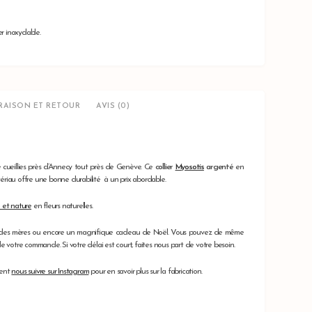
r inoxydable.
VRAISON ET RETOUR
AVIS (0)
é cueillies près d’Annecy tout près de Genève. Ce
collier
Myosotis
argenté
en
matériau offre une bonne durabilité à un prix abordable.
e et nature
en fleurs naturelles.
 fête des mères ou encore un magnifique cadeau de Noël. Vous pouvez de même
 votre commande. Si votre délai est court, faites nous part de votre besoin.
ment
nous suivre sur Instagram
pour en savoir plus sur la fabrication.