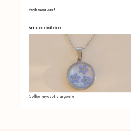
Vanilleament vôtre !
Articles similaires
Collier myosotis argenté