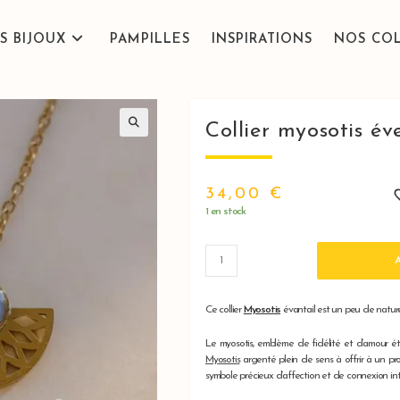
S BIJOUX
PAMPILLES
INSPIRATIONS
NOS CO
Collier myosotis év
34,00
€
1 en stock
quantité
de
Collier
myosotis
Ce collier
Myosotis
évantail est un peu de natur
éventail
Le myosotis, emblème de fidélité et d’amour éter
Myosotis
argenté plein de sens à offrir à un pro
symbole précieux d’affection et de connexion int