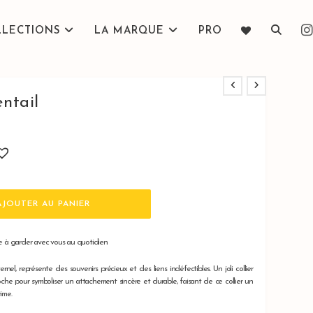
Toggle
LLECTIONS
LA MARQUE
PRO
website
entail
search
AJOUTER AU PANIER
e à garder avec vous au quotidien
nel, représente des souvenirs précieux et des liens indéfectibles. Un joli collier
che pour symboliser un attachement sincère et durable, faisant de ce collier un
ime.