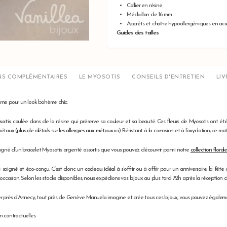
Collier en résine
Médaillon de 16 mm
Apprêts et chaîne hypoallergéniques en acie
Guides des tailles
NS COMPLÉMENTAIRES
LE MYOSOTIS
CONSEILS D'ENTRETIEN
LI
erne pour un look bohème chic.
osotis
coulée dans de la résine qui préserve sa couleur et sa beauté. Ces fleurs de Myosotis ont ét
métaux (
plus de détails sur les allergies aux métaux ici
). Résistant à la corrosion et à l’oxydation, ce 
né d’un bracelet Myosotis argenté assortis que vous pouvez découvrir parmi notre
collection floral
e soigné et éco-conçu. C’est donc un
cadeau idéal
à s’offrir ou à offrir pour un anniversaire, la
sion. Selon les stocks disponibles, nous expédions vos bijoux au plus tard 72h après la réception de
r près d’Annecy, tout près de Genève. Manuela imagine et crée tous ces bijoux, vous pouvez égale
 contractuelles.