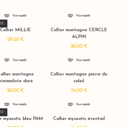
initial
actuel
était :
est :
22,00 €.
19,00 €.
Vue rapide
Vue rapide
ISÉ
Collier MILLIE
Collier montagne CERCLE
ALPIN
29,00
€
26,00
€
Vue rapide
Vue rapide
ollier montagne
Collier montagne pierre du
minimaliste doré
soleil
26,00
€
34,00
€
Vue rapide
Vue rapide
ISÉ
er myosotis bleu PAM
Collier myosotis éventail