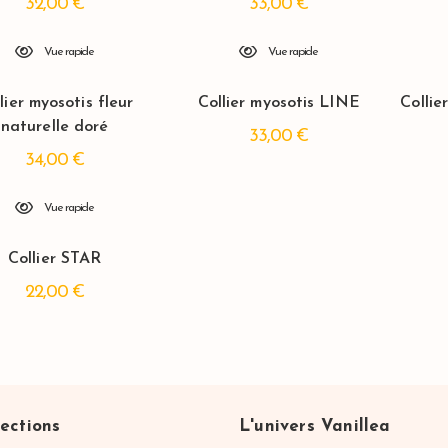
32,00
€
33,00
€
Vue rapide
Vue rapide
lier myosotis fleur
Collier myosotis LINE
Collie
naturelle doré
33,00
€
34,00
€
Vue rapide
Collier STAR
22,00
€
ections
L'univers Vanillea