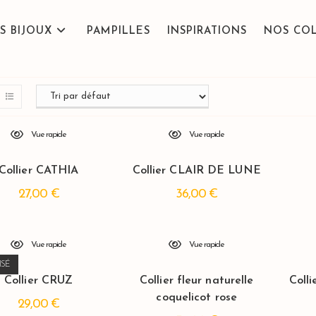
S BIJOUX
PAMPILLES
INSPIRATIONS
NOS CO
Vue rapide
Vue rapide
Collier CATHIA
Collier CLAIR DE LUNE
27,00
€
36,00
€
Vue rapide
Vue rapide
ISÉ
Collier CRUZ
Collier fleur naturelle
Coll
coquelicot rose
29,00
€