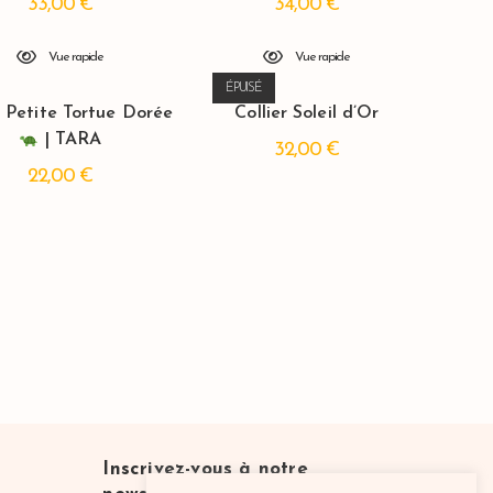
33,00
€
34,00
€
Vue rapide
Vue rapide
ÉPUISÉ
r Petite Tortue Dorée
Collier Soleil d’Or
| TARA
32,00
€
22,00
€
Inscrivez-vous à notre