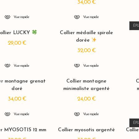
34,00
€
Vue rapide
Vue rapide
ÉPU
ollier LUCKY
Collier médaille spirale
dorée
29,00
€
32,00
€
Vue rapide
Vue rapide
ier montagne grenat
Collier montagne
C
doré
minimaliste argenté
34,00
€
24,00
€
Vue rapide
Vue rapide
ÉPU
ier MYOSOTIS 12 mm
Collier myosotis argenté
Colli